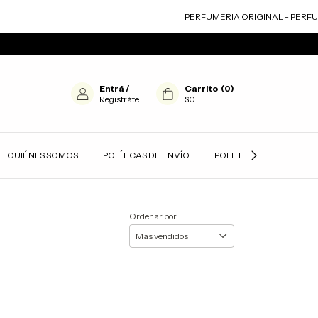
PERFUMERIA ORIGINAL - PERFUM
Entrá
/
Carrito
(
0
)
Registráte
$0
QUIÉNES SOMOS
POLÍTICAS DE ENVÍO
POLITICAS DE PRIVACID
Ordenar por