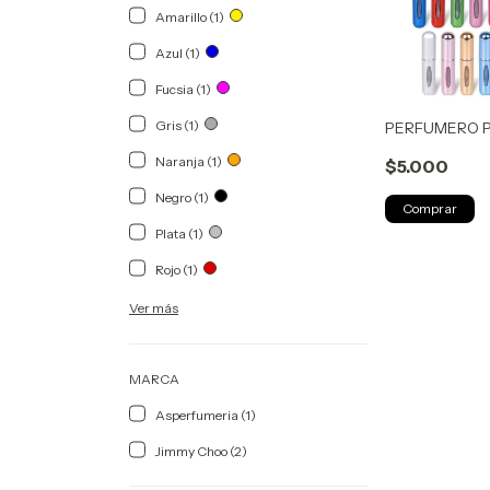
Amarillo (1)
Azul (1)
Fucsia (1)
Gris (1)
PERFUMERO 
Naranja (1)
$5.000
Negro (1)
Comprar
Plata (1)
Rojo (1)
Ver más
MARCA
Asperfumeria (1)
Jimmy Choo (2)