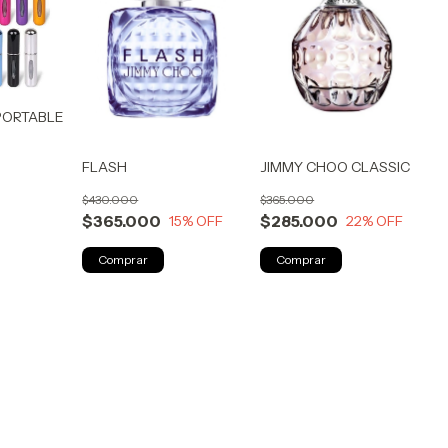
PORTABLE
FLASH
JIMMY CHOO CLASSIC
$430.000
$365.000
$365.000
$285.000
15
% OFF
22
% OFF