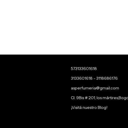
573133601618
3133601618 - 3118686176
asperfumeria@gmail.com
Cl. 9Bis # 201, los mártires,Bog
¡Visitá nuestro Blog!