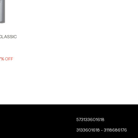
CLASSIC
7
% OFF
573133601618
3133601618 - 3118686176