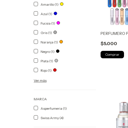
Amarillo (1)
Azul (1)
Fucsia (1)
Gris (1)
PERFUMERO 
Naranja (1)
$5.000
Negro (1)
Comprar
Plata (1)
Rojo (1)
Ver más
MARCA
Asperfumeria (1)
Swiss Army (4)