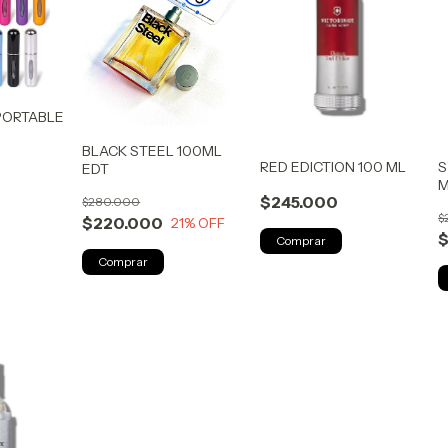
PORTABLE
BLACK STEEL 100ML
RED EDICTION 100 ML
S
EDT
$245.000
$280.000
$
$220.000
21
% OFF
$