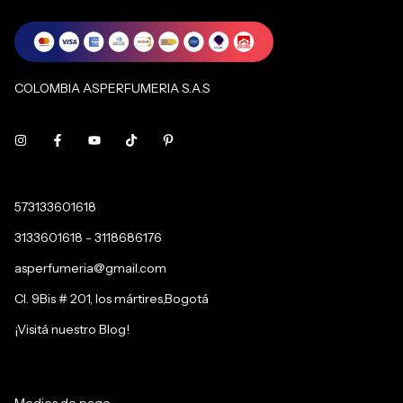
COLOMBIA ASPERFUMERIA S.A.S
573133601618
3133601618 - 3118686176
asperfumeria@gmail.com
Cl. 9Bis # 201, los mártires,Bogotá
¡Visitá nuestro Blog!