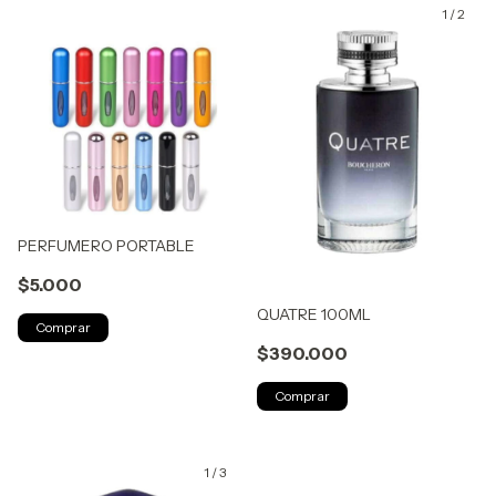
1
/
2
PERFUMERO PORTABLE
$5.000
QUATRE 100ML
Comprar
$390.000
1
/
3